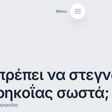
Menu
 πρέπει να στεγ
ρηκοΐας σωστά;
αρηκοΐας