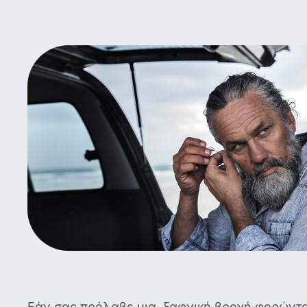
Εάν σας πρόλαβε μια ξαφνική βροχή φορώντας