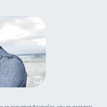
 τα ακουστικά βαρηκοΐας, εάν τα φορέσατε