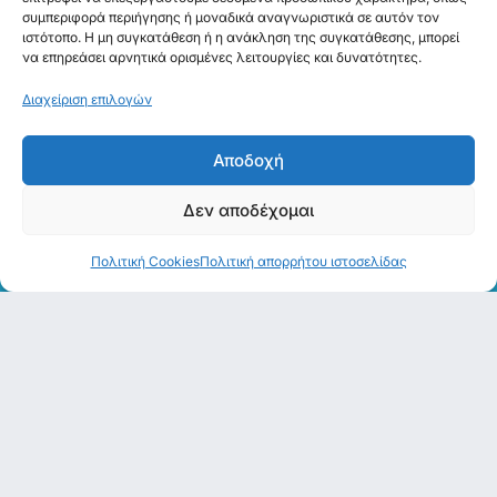
συμπεριφορά περιήγησης ή μοναδικά αναγνωριστικά σε αυτόν τον
ιστότοπο. Η μη συγκατάθεση ή η ανάκληση της συγκατάθεσης, μπορεί
να επηρεάσει αρνητικά ορισμένες λειτουργίες και δυνατότητες.
Διαχείριση επιλογών
Αποδοχή
Δεν αποδέχομαι
Πολιτική απορρήτου
Πολιτική Cookies
Πολιτική απορρήτου ιστοσελίδας
Επικοινωνία
Καταστήματα
2310 287 676
Βρείτε τα καταστήματά
2107775284
μας
info@chrysikoshearing.gr
Επιδότηση ΕΟΠΥΥ