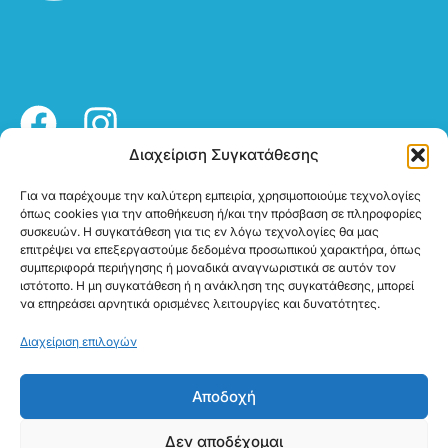
Διαχείριση Συγκατάθεσης
Πολιτική απορρήτου
Για να παρέχουμε την καλύτερη εμπειρία, χρησιμοποιούμε τεχνολογίες
όπως cookies για την αποθήκευση ή/και την πρόσβαση σε πληροφορίες
Επικοινωνία
Καταστήματα
συσκευών. Η συγκατάθεση για τις εν λόγω τεχνολογίες θα μας
2310 287 676
Βρείτε τα καταστήματά
επιτρέψει να επεξεργαστούμε δεδομένα προσωπικού χαρακτήρα, όπως
συμπεριφορά περιήγησης ή μοναδικά αναγνωριστικά σε αυτόν τον
2107775284
μας
ιστότοπο. Η μη συγκατάθεση ή η ανάκληση της συγκατάθεσης, μπορεί
info@chrysikoshearing.gr
να επηρεάσει αρνητικά ορισμένες λειτουργίες και δυνατότητες.
Επιδότηση ΕΟΠΥΥ
Διαχείριση επιλογών
Αποδοχή
Δεν αποδέχομαι
©2026 Χρυσικός. All rights
Website by
Point Blank
&
UCME