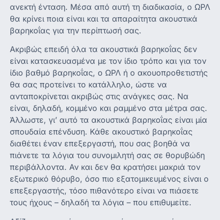
ανεκτή ένταση. Μέσα από αυτή τη διαδικασία, ο ΩΡΛ
θα κρίνει ποια είναι και τα απαραίτητα ακουστικά
βαρηκοΐας για την περίπτωσή σας.
Ακριβώς επειδή όλα τα ακουστικά βαρηκοΐας δεν
είναι κατασκευασμένα με τον ίδιο τρόπο και για τον
ίδιο βαθμό βαρηκοΐας, ο ΩΡΛ ή ο ακουοπροθετιστής
θα σας προτείνει το κατάλληλο, ώστε να
ανταποκρίνεται ακριβώς στις ανάγκες σας. Να
είναι, δηλαδή, κομμένο και ραμμένο στα μέτρα σας.
Άλλωστε, γι’ αυτό τα ακουστικά βαρηκοΐας είναι μία
σπουδαία επένδυση. Κάθε ακουστικό βαρηκοΐας
διαθέτει έναν επεξεργαστή, που σας βοηθά να
πιάνετε τα λόγια του συνομιλητή σας σε θορυβώδη
περιβάλλοντα. Αν και δεν θα κρατήσει μακριά τον
εξωτερικό θόρυβο, όσο πιο εξατομικευμένος είναι ο
επεξεργαστής, τόσο πιθανότερο είναι να πιάσετε
τους ήχους – δηλαδή τα λόγια – που επιθυμείτε.