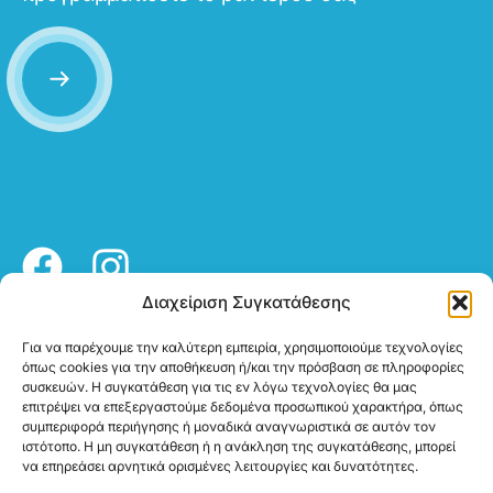
Διαχείριση Συγκατάθεσης
Πολιτική απορρήτου
Για να παρέχουμε την καλύτερη εμπειρία, χρησιμοποιούμε τεχνολογίες
όπως cookies για την αποθήκευση ή/και την πρόσβαση σε πληροφορίες
Επικοινωνία
Καταστήματα
συσκευών. Η συγκατάθεση για τις εν λόγω τεχνολογίες θα μας
2310 287 676
Βρείτε τα καταστήματά
επιτρέψει να επεξεργαστούμε δεδομένα προσωπικού χαρακτήρα, όπως
συμπεριφορά περιήγησης ή μοναδικά αναγνωριστικά σε αυτόν τον
2107775284
μας
ιστότοπο. Η μη συγκατάθεση ή η ανάκληση της συγκατάθεσης, μπορεί
info@chrysikoshearing.gr
να επηρεάσει αρνητικά ορισμένες λειτουργίες και δυνατότητες.
Επιδότηση ΕΟΠΥΥ