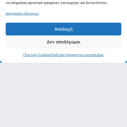
να επηρεάσει αρνητικά ορισμένες λειτουργίες και δυνατότητες.
Διαχείριση επιλογών
Αποδοχή
Δεν αποδέχομαι
Πολιτική απορρήτου
Επικοινωνία
Καταστήματα
Πολιτική Cookies
Πολιτική απορρήτου ιστοσελίδας
2310 287 676
Βρείτε τα καταστήματά
2107775284
μας
info@chrysikoshearing.gr
Επιδότηση ΕΟΠΥΥ
©2026 Χρυσικός. All rights
Website by
Point Blank
&
UCME
reserved.